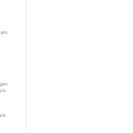
ails,
ngen
ich
llt