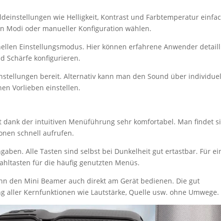
ldeinstellungen wie Helligkeit, Kontrast und Farbtemperatur einfa
en Modi oder manueller Konfiguration wählen.
nellen Einstellungsmodus. Hier können erfahrene Anwender detaill
 Schärfe konfigurieren.
nstellungen bereit. Alternativ kann man den Sound über individuel
en Vorlieben einstellen.
t dank der intuitiven Menüführung sehr komfortabel. Man findet s
onen schnell aufrufen.
gaben. Alle Tasten sind selbst bei Dunkelheit gut ertastbar. Für ei
ahltasten für die häufig genutzten Menüs.
nn den Mini Beamer auch direkt am Gerät bedienen. Die gut
g aller Kernfunktionen wie Lautstärke, Quelle usw. ohne Umwege.