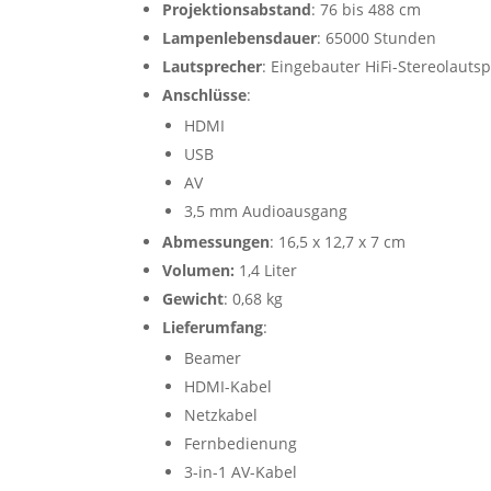
Projektionsabstand
: 76 bis 488 cm
Lampenlebensdauer
: 65000 Stunden
Lautsprecher
: Eingebauter HiFi-Stereolauts
Anschlüsse
:
HDMI
USB
AV
3,5 mm Audioausgang
Abmessungen
: 16,5 x 12,7 x 7 cm
Volumen:
1,4 Liter
Gewicht
: 0,68 kg
Lieferumfang
:
Beamer
HDMI-Kabel
Netzkabel
Fernbedienung
3-in-1 AV-Kabel