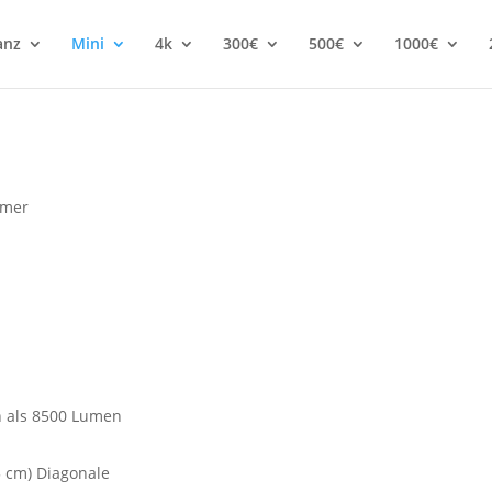
anz
Mini
4k
300€
500€
1000€
amer
n als 8500 Lumen
35 cm) Diagonale