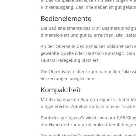
In das kompakte Gehäuse sind alle nötigen An
Klinkenausgang. Das Innenleben ist gut gekap
Bedienelemente
Die Bedienelemente des Mini Beamers sind gu
dimensioniert und gut zu erreichen. Die Taste
An der Oberseite des Gehäuses befindet sich e
gewählte Quelle oder Lautstärke anzeigt. Daru
Lautstärkeregelung platziert.
Die Objektivtaste dient zum manuellen Fokuss
Verzerrungen ausgleichen.
Kompaktheit
Mit der kompakten Bauform eignet sich der M
mitgelieferten Zubehör einfach in eine Tasch
Dank des geringen Gewichts von nur 0,68 Kilo
der Hand und kann problemlos überall hinget
Die handliche Größe ermöglicht es auch, den 