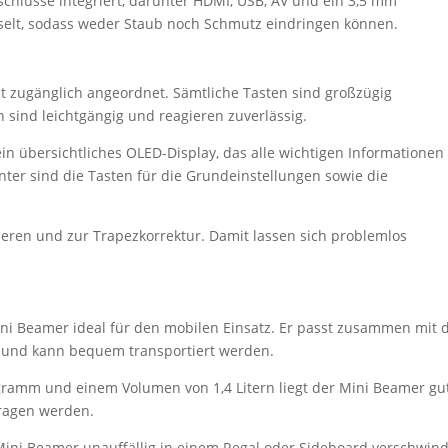
schlüsse integriert, darunter HDMI, USB, AV und ein 3,5 mm
selt, sodass weder Staub noch Schmutz eindringen können.
t zugänglich angeordnet. Sämtliche Tasten sind großzügig
n sind leichtgängig und reagieren zuverlässig.
in übersichtliches OLED-Display, das alle wichtigen Informationen
nter sind die Tasten für die Grundeinstellungen sowie die
ieren und zur Trapezkorrektur. Damit lassen sich problemlos
ini Beamer ideal für den mobilen Einsatz. Er passt zusammen mit
e und kann bequem transportiert werden.
gramm und einem Volumen von 1,4 Litern liegt der Mini Beamer gut
ragen werden.
Mini Beamer unauffällig in einem Regal oder Sideboard verschwin