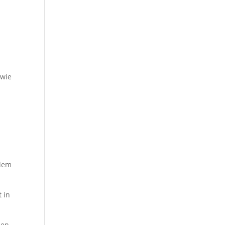
 wie
 dem
 in
den