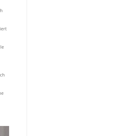
ch
iert
le
ich
ne