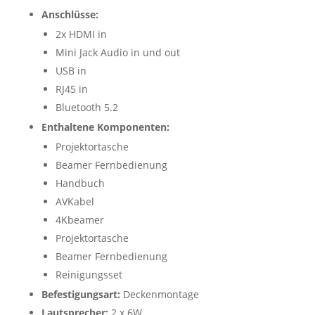
Anschlüsse:
2x HDMI in
Mini Jack Audio in und out
USB in
RJ45 in
Bluetooth 5.2
Enthaltene Komponenten:
Projektortasche
Beamer Fernbedienung
Handbuch
AVKabel
4Kbeamer
Projektortasche
Beamer Fernbedienung
Reinigungsset
Befestigungsart:
Deckenmontage
Lautsprecher:
2 x 6W