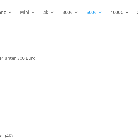
anz
Mini
4k
300€
500€
1000€
r unter 500 Euro
el (4K)