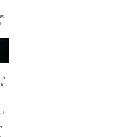
ät
n
 die
 des
.
räts
r
en.