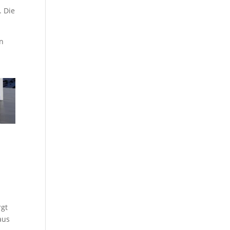
. Die
en
rgt
aus