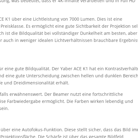
ung, was bedeutet, dass er 4K-Inhalte verarbeiten und in Full HD
ACE K1 über eine Lichtleistung von 7000 Lumen. Dies ist eine
Preisklasse. Es ermöglicht eine gute Sichtbarkeit der Projektion se
 ist die Bildqualität bei vollständiger Dunkelheit am besten, aber
 auch in weniger idealen Lichtverhältnissen brauchbare Ergebnis
für eine gute Bildqualität. Der Yaber ACE K1 hat ein Kontrastverhält
z und eine gute Unterscheidung zwischen hellen und dunklen Bereic
efe und Dreidimensionalität erhält.
falls erwähnenswert. Der Beamer nutzt eine fortschrittliche
äzise Farbwiedergabe ermöglicht. Die Farben wirken lebendig und
sein.
über eine Autofokus-Funktion. Diese stellt sicher, dass das Bild i
Projektionsfläche. Die Schärfe ist über das gesamte Bildfeld