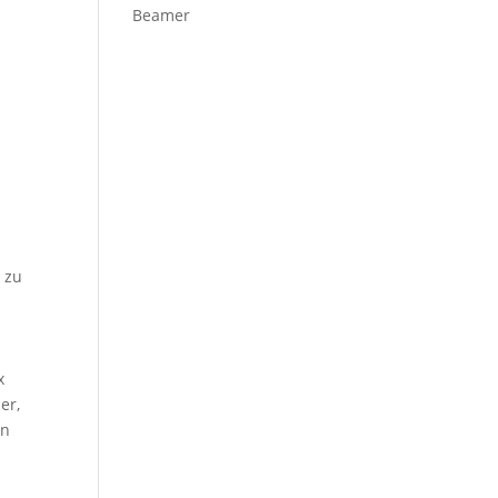
Beamer
 zu
x
er,
en