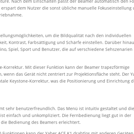
eature. Nach dem Einschalten passt der Beamer automatisch den F
s erspart dem Nutzer die sonst übliche manuelle Fokuseinstellung
triebnahme.
tellungsmöglichkeiten, um die Bildqualität nach den individuellen
eit, Kontrast, Farbsättigung und Schärfe einstellen. Darüber hina
Kino, Spiel, Sport und Benutzer, die auf verschiedene Sehszenarien
one-Korrektur. Mit dieser Funktion kann der Beamer trapezförmige
, wenn das Gerät nicht zentriert zur Projektionsfläche steht. Der 
ntale Keystone-Korrektur, was die Positionierung und Einrichtung 
 sehr benutzerfreundlich. Das Menü ist intuitiv gestaltet und di
st einfach und unkompliziert. Die Fernbedienung liegt gut in der
s die Bedienung des Beamers erleichtert.
0 Funktionen kann der Yaber ACE K1 drahtlos mit anderen Geräten