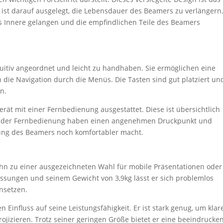
s ist darauf ausgelegt, die Lebensdauer des Beamers zu verlängern
 ins Innere gelangen und die empfindlichen Teile des Beamers
uitiv angeordnet und leicht zu handhaben. Sie ermöglichen eine
 die Navigation durch die Menüs. Die Tasten sind gut platziert un
n.
ät mit einer Fernbedienung ausgestattet. Diese ist übersichtlich
sten der Fernbedienung haben einen angenehmen Druckpunkt und
nung des Beamers noch komfortabler macht.
 ihn zu einer ausgezeichneten Wahl für mobile Präsentationen oder
sungen und seinem Gewicht von 3,9kg lässt er sich problemlos
nsetzen.
Einfluss auf seine Leistungsfähigkeit. Er ist stark genug, um klar
rojizieren. Trotz seiner geringen Größe bietet er eine beeindrucke