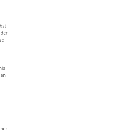
lbst
 der
se
nis
hen
mmer