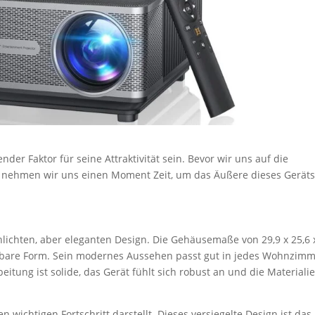
er Faktor für seine Attraktivität sein. Bevor wir uns auf die
, nehmen wir uns einen Moment Zeit, um das Äußere dieses Geräts
hlichten, aber eleganten Design. Die Gehäusemaße von 29,9 x 25,6 
gbare Form. Sein modernes Aussehen passt gut in jedes Wohnzimm
itung ist solide, das Gerät fühlt sich robust an und die Materiali
 wichtigen Fortschritt darstellt. Dieses versiegelte Design ist das