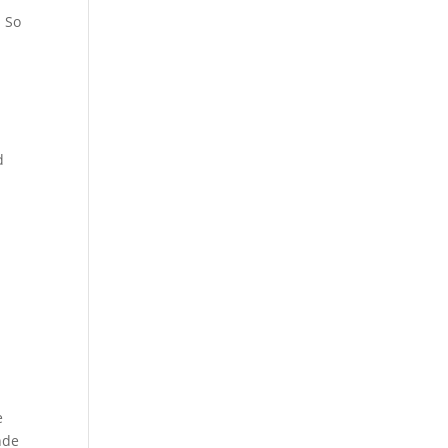
. So
d
e
nde