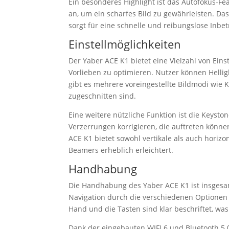
Ein besonderes Highlight ist das Autofokus-F
an, um ein scharfes Bild zu gewährleisten. Da
sorgt für eine schnelle und reibungslose Inbe
Einstellmöglichkeiten
Der Yaber ACE K1 bietet eine Vielzahl von Eins
Vorlieben zu optimieren. Nutzer können Helligk
gibt es mehrere voreingestellte Bildmodi wie 
zugeschnitten sind.
Eine weitere nützliche Funktion ist die Keyst
Verzerrungen korrigieren, die auftreten können
ACE K1 bietet sowohl vertikale als auch horizo
Beamers erheblich erleichtert.
Handhabung
Die Handhabung des Yaber ACE K1 ist insgesamt
Navigation durch die verschiedenen Optionen i
Hand und die Tasten sind klar beschriftet, wa
Dank der eingebauten WIFI 6 und Bluetooth 5.