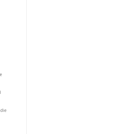
ne
d
 die