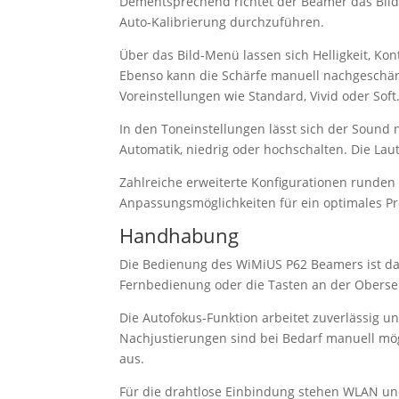
Dementsprechend richtet der Beamer das Bild a
Auto-Kalibrierung durchzuführen.
Über das Bild-Menü lassen sich Helligkeit, Ko
Ebenso kann die Schärfe manuell nachgeschär
Voreinstellungen wie Standard, Vivid oder Soft
In den Toneinstellungen lässt sich der Sound 
Automatik, niedrig oder hochschalten. Die Laut
Zahlreiche erweiterte Konfigurationen runden
Anpassungsmöglichkeiten für ein optimales Pro
Handhabung
Die Bedienung des WiMiUS P62 Beamers ist d
Fernbedienung oder die Tasten an der Obersei
Die Autofokus-Funktion arbeitet zuverlässig un
Nachjustierungen sind bei Bedarf manuell mög
aus.
Für die drahtlose Einbindung stehen WLAN un