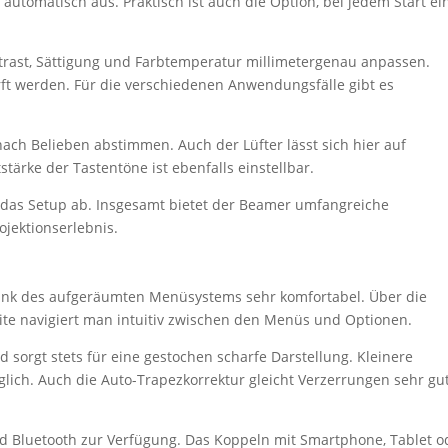
utomatisch aus. Praktisch ist auch die Option, bei jedem Start ei
ntrast, Sättigung und Farbtemperatur millimetergenau anpassen.
ft werden. Für die verschiedenen Anwendungsfälle gibt es
.
nach Belieben abstimmen. Auch der Lüfter lässt sich hier auf
stärke der Tastentöne ist ebenfalls einstellbar.
 das Setup ab. Insgesamt bietet der Beamer umfangreiche
jektionserlebnis.
ank des aufgeräumten Menüsystems sehr komfortabel. Über die
te navigiert man intuitiv zwischen den Menüs und Optionen.
d sorgt stets für eine gestochen scharfe Darstellung. Kleinere
lich. Auch die Auto-Trapezkorrektur gleicht Verzerrungen sehr gu
d Bluetooth zur Verfügung. Das Koppeln mit Smartphone, Tablet o