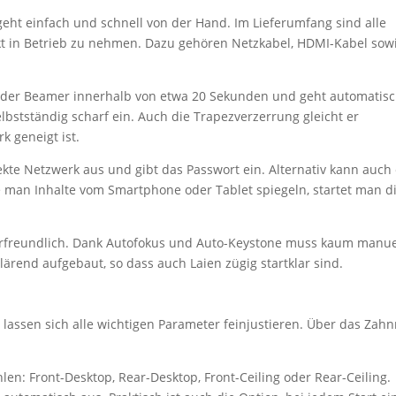
eht einfach und schnell von der Hand. Im Lieferumfang sind alle
kt in Betrieb zu nehmen. Dazu gehören Netzkabel, HDMI-Kabel sow
 der Beamer innerhalb von etwa 20 Sekunden und geht automatisc
elbstständig scharf ein. Auch die Trapezverzerrung gleicht er
k geneigt ist.
te Netzwerk aus und gibt das Passwort ein. Alternativ kann auch 
man Inhalte vom Smartphone oder Tablet spiegeln, startet man d
tzerfreundlich. Dank Autofokus und Auto-Keystone muss kaum manue
ärend aufgebaut, so dass auch Laien zügig startklar sind.
lassen sich alle wichtigen Parameter feinjustieren. Über das Zahn
en: Front-Desktop, Rear-Desktop, Front-Ceiling oder Rear-Ceiling.