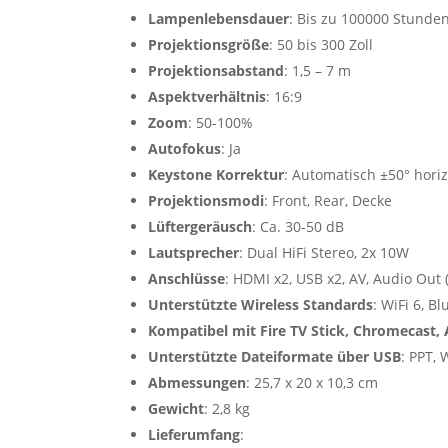
Lampenlebensdauer
: Bis zu 100000 Stunde
Projektionsgröße
: 50 bis 300 Zoll
Projektionsabstand
: 1,5 – 7 m
Aspektverhältnis
: 16:9
Zoom
: 50-100%
Autofokus
: Ja
Keystone Korrektur
: Automatisch ±50° horiz
Projektionsmodi
: Front, Rear, Decke
Lüftergeräusch
: Ca. 30-50 dB
Lautsprecher
: Dual HiFi Stereo, 2x 10W
Anschlüsse
: HDMI x2, USB x2, AV, Audio Out
Unterstützte Wireless Standards
: WiFi 6, B
Kompatibel mit Fire TV Stick, Chromecast, 
Unterstützte Dateiformate über USB
: PPT, 
Abmessungen
: 25,7 x 20 x 10,3 cm
Gewicht
: 2,8 kg
Lieferumfang
: