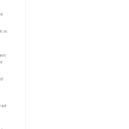
ie
h in
ein
ie
ll
rad-