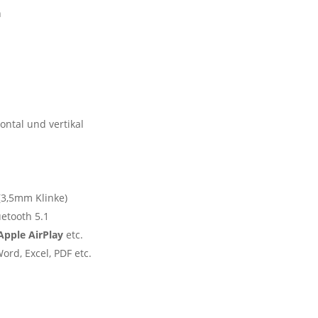
n
ontal und vertikal
 (3,5mm Klinke)
luetooth 5.1
Apple AirPlay
etc.
Word, Excel, PDF etc.