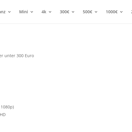
anz
Mini
4k
300€
500€
1000€
r unter 300 Euro
D 1080p)
 HD